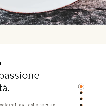
o
 passione
tà.
 colorati, gustosi e sempre