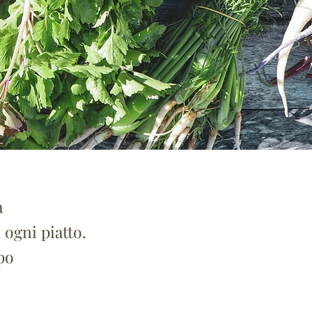
a
 ogni piatto.
mpo
.