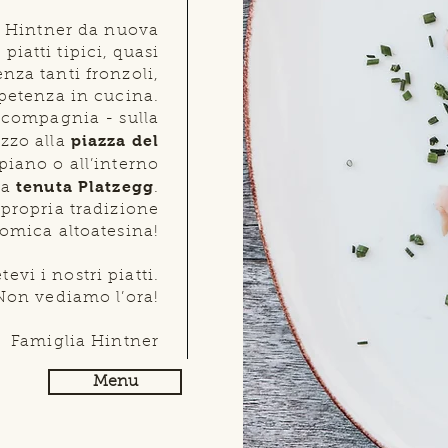
 Hintner da nuova
 piatti tipici, quasi
nza tanti fronzoli,
petenza in cucina.
 compagnia - sulla
piazza del
ezzo alla
iano o all’interno
tenuta Platzegg
la
.
 propria tradizione
omica altoatesina!
evi i nostri piatti.
Non vediamo l’ora!
Famiglia Hintner
Menu