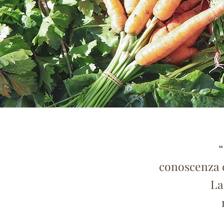
“
conoscenza c
La