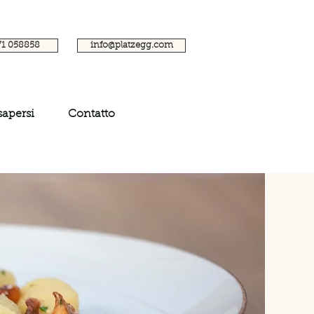
71 058858
info@platzegg.com
sapersi
Contatto