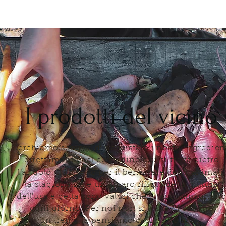
I prodotti del vicino
Cerchiamo sempre di acquistare i nostri ingredien
direttamente dal contadino che si trova dietro
l’angolo. Il rispetto per il benessere degli animali,
la stagionalità e un chiaro rifiuto della cultura
dell'usa e getta sono valori che ci accompagnan
ogni giorno. Per noi non si tratta di seguire
un trend, la pensiamo così da 30 anni.